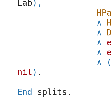
Lab
),
HP
nil
)
.
End
splits
.