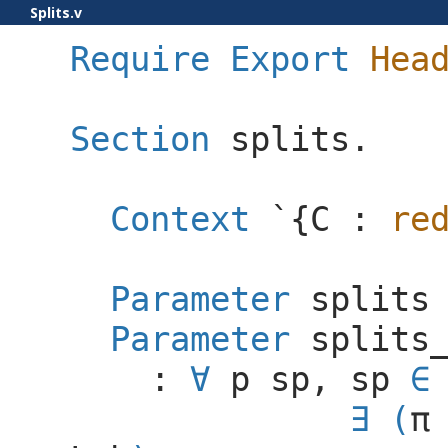
Splits.v
Require
Export
Hea
Section
splits
.
Context
`{
C
:
re
Parameter
splits
Parameter
splits
:
p
sp
,
sp
∈
(
π